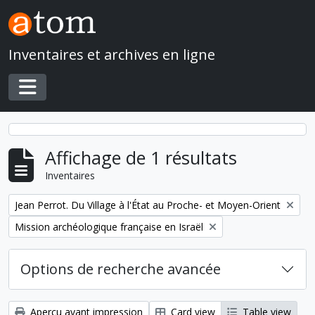
Skip to main content
Inventaires et archives en ligne
Toggle navigation
Affichage de 1 résultats
Inventaires
Remove filter:
Jean Perrot. Du Village à l'État au Proche- et Moyen-Orient
Remove filter:
Mission archéologique française en Israël
Options de recherche avancée
Aperçu avant impression
Card view
Table view