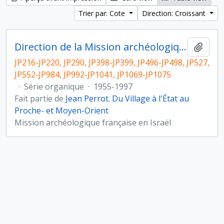
Trier par: Cote
Direction: Croissant
Direction de la Mission archéologique française en Israël
Ajout
JP216-JP220, JP290, JP398-JP399, JP496-JP498, JP527,
JP552-JP984, JP992-JP1041, JP1069-JP1075
·
Série organique
·
1955-1997
Fait partie de
Jean Perrot. Du Village à l'État au
Proche- et Moyen-Orient
Mission archéologique française en Israël