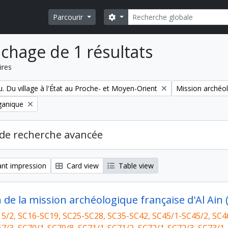
Rechercher
Search options
Parcourir
ichage de 1 résultats
ires
Remove filter:
. Du village à l'État au Proche- et Moyen-Orient
Mission archéol
ganique
de recherche avancée
nt impression
Card view
Table view
5/2, SC16-SC19, SC25-SC28, SC35-SC42, SC45/1-SC45/2, SC4