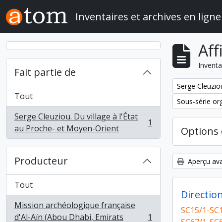
Skip to main content
Inventaires et archives en ligne
Aff
Inventa
Fait partie de
Remove filter:
Serge Cleuziou
Tout
Remove filter:
Sous-série or
Serge Cleuziou. Du village à l'État
1
, 1 résultats
au Proche- et Moyen-Orient
Options 
Producteur
Aperçu ava
Tout
Mission archéologique française
SC15/1-SC1
d'Al-Aïn (Abou Dhabi, Emirats
1