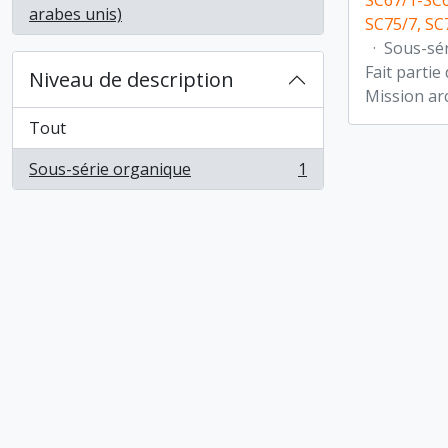
SC67/1-SC6
, 1 résultats
arabes unis)
SC75/7, SC
·
Sous-sé
Fait partie
Niveau de description
Mission ar
Tout
Sous-série organique
1
, 1 résultats