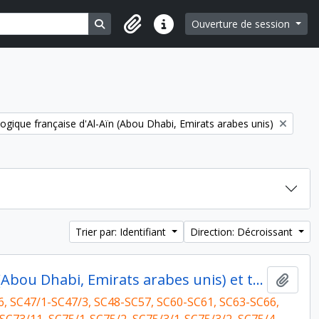
Search in browse page
Ouverture de session
Liens rapides
ogique française d'Al-Aïn (Abou Dhabi, Emirats arabes unis)
Trier par: Identifiant
Direction: Décroissant
Direction de la mission archéologique française d'Al Ain (Abou Dhabi, Emirats arabes unis) et travaux postérieurs
Ajout
6, SC47/1-SC47/3, SC48-SC57, SC60-SC61, SC63-SC66,