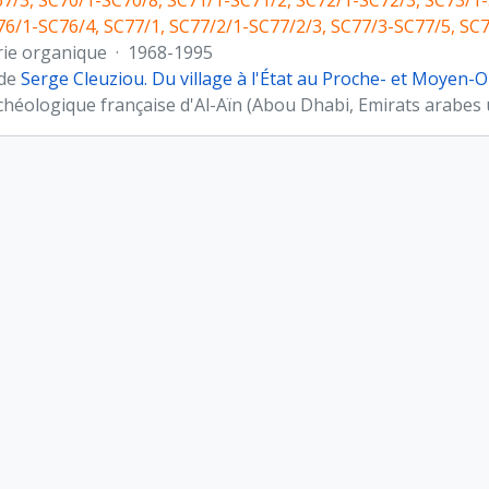
7/3, SC70/1-SC70/8, SC71/1-SC71/2, SC72/1-SC72/3, SC73/1-
76/1-SC76/4, SC77/1, SC77/2/1-SC77/2/3, SC77/3-SC77/5, SC
rie organique
·
1968-1995
 de
Serge Cleuziou. Du village à l'État au Proche- et Moyen-O
chéologique française d'Al-Aïn (Abou Dhabi, Emirats arabes 