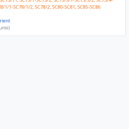
SC73/11, SC75/1-SC75/2, SC75/3/1-SC75/3/2, SC75/4-
78/1/1-SC78/1/2, SC78/2, SC80-SC81, SC85-SC86
rient
unis)