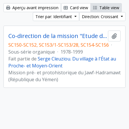
Aperçu avant impression
Card view
Table view
Trier par: Identifiant
Direction: Croissant
Co-direction de la mission "Etude du peuplement pré- et protohistorique du Yémen"
Ajout
SC150-SC152, SC153/1-SC153/28, SC154-SC156
·
Sous-série organique
·
1978-1999
Fait partie de
Serge Cleuziou. Du village à l'État au
Proche- et Moyen-Orient
Mission pré- et protohistorique du Jawf-Hadramawt
(République du Yémen)