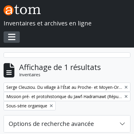
Skip to main content
Inventaires et archives en ligne
Toggle navigation
Affichage de 1 résultats
Inventaires
Remove filter:
Serge Cleuziou. Du village à l'État au Proche- et Moyen-Orient
Remove filter:
Mission pré- et protohistorique du Jawf-Hadramawt (République du Yémen)
Remove filter:
Sous-série organique
Options de recherche avancée