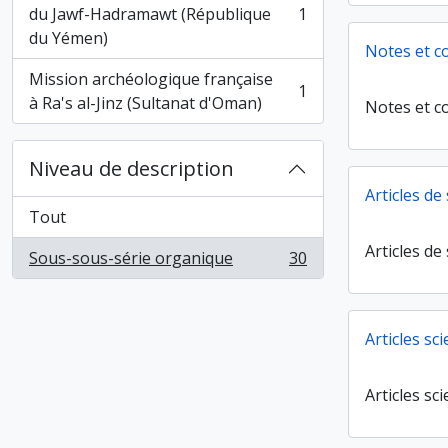
du Jawf-Hadramawt (République
1
, 1 résultats
du Yémen)
Notes et c
Mission archéologique française
1
, 1 résultats
à Ra's al-Jinz (Sultanat d'Oman)
Notes et c
Niveau de description
Articles de
Tout
Articles de
Sous-sous-série organique
30
, 30 résultats
Articles sci
Articles sci