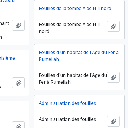
 d'Abou
Fouilles de la tombe A de Hili nord
enant
Fouilles de la tombe A de Hili
Ajouter au presse-papier
Ajout
nord
h
Fouilles d'un habitat de l'Age du Fer à
roisième
Rumeilah
Fouilles d'un habitat de l'Age du
Ajout
Fer à Rumeilah
Ajouter au presse-papier
8
Administration des fouilles
Administration des fouilles
Ajout
Ajouter au presse-papier