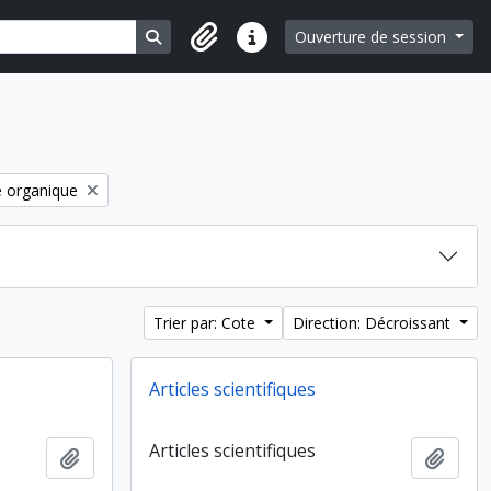
Search in browse page
Ouverture de session
Liens rapides
e organique
Trier par: Cote
Direction: Décroissant
Articles scientifiques
Articles scientifiques
Ajouter au presse-papier
Ajout