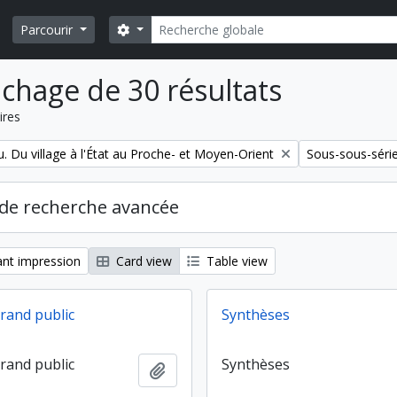
Rechercher
Search options
Parcourir
ichage de 30 résultats
ires
Remove filter:
. Du village à l'État au Proche- et Moyen-Orient
Sous-sous-séri
de recherche avancée
nt impression
Card view
Table view
grand public
Synthèses
grand public
Synthèses
Ajouter au presse-papier