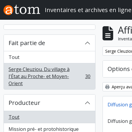
Skip to main content
Inventaires et archives en ligne
Aff
Inventa
Fait partie de
Remove filter:
Serge Cleuziou
Tout
Options 
Serge Cleuziou. Du village à
l'État au Proche- et Moyen-
30
, 30 résultats
Orient
Aperçu ava
Producteur
Diffusion 
Tout
Diffusion 
Mission pré- et protohistorique