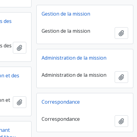
Gestion de la mission
s des
Gestion de la mission
Ajout
s des
Ajouter au presse-papier
Administration de la mission
Administration de la mission
on et des
Ajout
on et
Ajouter au presse-papier
Correspondance
Correspondance
Ajout
enant