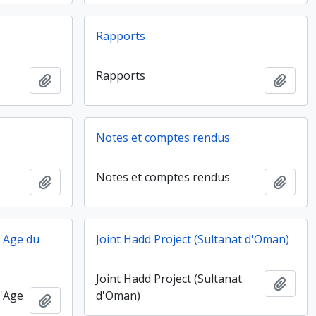
Rapports
Rapports
Ajouter au presse-papier
Ajout
Notes et comptes rendus
Notes et comptes rendus
Ajouter au presse-papier
Ajout
l'Age du
Joint Hadd Project (Sultanat d'Oman)
Joint Hadd Project (Sultanat
Ajout
l'Age
d'Oman)
Ajouter au presse-papier