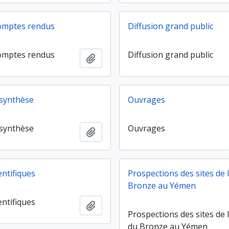
omptes rendus
Diffusion grand public
omptes rendus
Diffusion grand public
Ajouter au presse-papier
 synthèse
Ouvrages
 synthèse
Ouvrages
Ajouter au presse-papier
entifiques
Prospections des sites de 
Bronze au Yémen
entifiques
Ajouter au presse-papier
Prospections des sites de 
du Bronze au Yémen