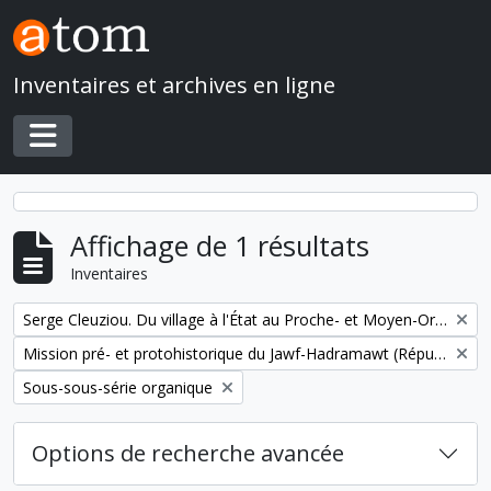
Skip to main content
Inventaires et archives en ligne
Toggle navigation
Affichage de 1 résultats
Inventaires
Remove filter:
Serge Cleuziou. Du village à l'État au Proche- et Moyen-Orient
Remove filter:
Mission pré- et protohistorique du Jawf-Hadramawt (République du Yémen)
Remove filter:
Sous-sous-série organique
Options de recherche avancée