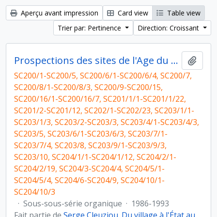
Aperçu avant impression
Card view
Table view
Trier par: Pertinence
Direction: Croissant
Prospections des sites de l'Age du Bronze au Yémen
Ajout
SC200/1-SC200/5, SC200/6/1-SC200/6/4, SC200/7,
SC200/8/1-SC200/8/3, SC200/9-SC200/15,
SC200/16/1-SC200/16/7, SC201/1/1-SC201/1/22,
SC201/2-SC201/12, SC202/1-SC202/23, SC203/1/1-
SC203/1/3, SC203/2-SC203/3, SC203/4/1-SC203/4/3,
SC203/5, SC203/6/1-SC203/6/3, SC203/7/1-
SC203/7/4, SC203/8, SC203/9/1-SC203/9/3,
SC203/10, SC204/1/1-SC204/1/12, SC204/2/1-
SC204/2/19, SC204/3-SC204/4, SC204/5/1-
SC204/5/4, SC204/6-SC204/9, SC204/10/1-
SC204/10/3
·
Sous-sous-série organique
·
1986-1993
Fait partie de
Serge Cleuziou. Du village à l'État au