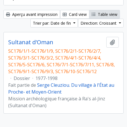
Aperçu avant impression
Card view
Table view
Trier par: Date de fin
Direction: Croissant
Sultanat d'Oman
Ajout
SC176/1/1-SC176/1/9, SC176/2/1-SC176/2/7,
SC176/3/1-SC176/3/2, SC176/4/1-SC176/4/4,
SC176/5-SC176/6, SC176/7/1-SC176/7/11, SC176/8,
SC176/9/1-SC176/9/3, SC176/10-SC176/12
·
Dossier
·
1977-1998
Fait partie de
Serge Cleuziou. Du village à l'État au
Proche- et Moyen-Orient
Mission archéologique française à Ra's al-Jinz
(Sultanat d'Oman)