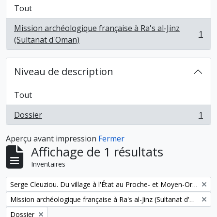
Tout
Mission archéologique française à Ra's al-Jinz
1
, 1 résultats
(Sultanat d'Oman)
Niveau de description
Tout
Dossier
1
, 1 résultats
Aperçu avant impression
Fermer
Affichage de 1 résultats
Inventaires
Remove filter:
Serge Cleuziou. Du village à l'État au Proche- et Moyen-Orient
Remove filter:
Mission archéologique française à Ra's al-Jinz (Sultanat d'Oman)
Remove filter:
Dossier