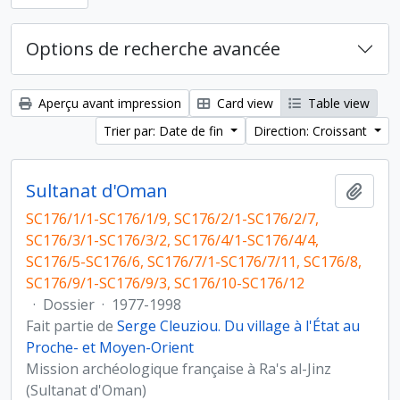
Options de recherche avancée
Aperçu avant impression
Card view
Table view
Trier par: Date de fin
Direction: Croissant
Sultanat d'Oman
Ajout
SC176/1/1-SC176/1/9, SC176/2/1-SC176/2/7,
SC176/3/1-SC176/3/2, SC176/4/1-SC176/4/4,
SC176/5-SC176/6, SC176/7/1-SC176/7/11, SC176/8,
SC176/9/1-SC176/9/3, SC176/10-SC176/12
·
Dossier
·
1977-1998
Fait partie de
Serge Cleuziou. Du village à l'État au
Proche- et Moyen-Orient
Mission archéologique française à Ra's al-Jinz
(Sultanat d'Oman)