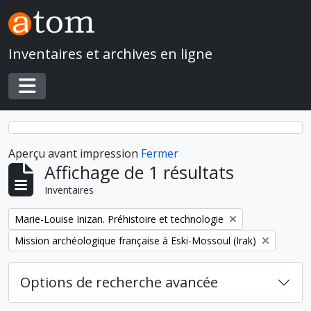
Skip to main content
Inventaires et archives en ligne
Toggle navigation
Aperçu avant impression
Fermer
Affichage de 1 résultats
Inventaires
Remove filter:
Marie-Louise Inizan. Préhistoire et technologie
Remove filter:
Mission archéologique française à Eski-Mossoul (Irak)
Options de recherche avancée