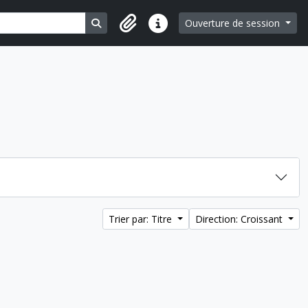
Search in browse page
Ouverture de session
Liens rapides
Trier par: Titre
Direction: Croissant