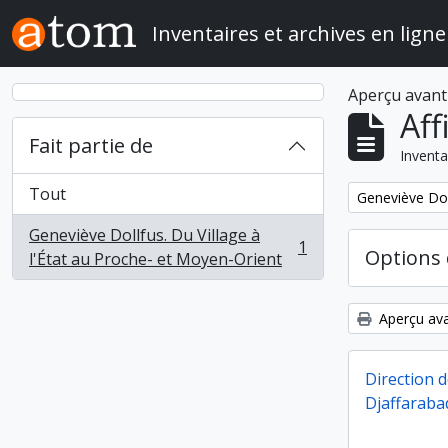
Skip to main content
Inventaires et archives en ligne
Aperçu avant
Aff
Fait partie de
Inventa
Tout
Remove filter:
Geneviève Doll
Geneviève Dollfus. Du Village à
1
Options 
, 1 résultats
l'État au Proche- et Moyen-Orient
Aperçu ava
Direction 
Djaffarabad