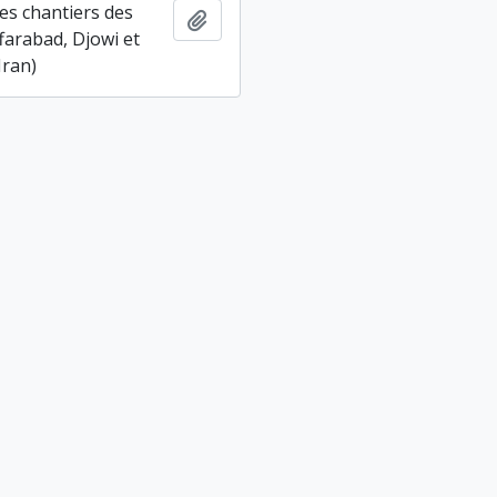
es chantiers des
Ajouter au presse-papier
farabad, Djowi et
Iran)