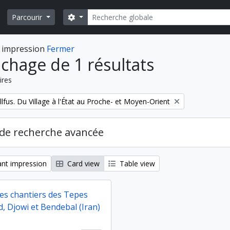
Rechercher
Search options
Parcourir
 impression
Fermer
ichage de 1 résultats
ires
fus. Du Village à l'État au Proche- et Moyen-Orient
de recherche avancée
nt impression
Card view
Table view
des chantiers des Tepes
, Djowi et Bendebal (Iran)