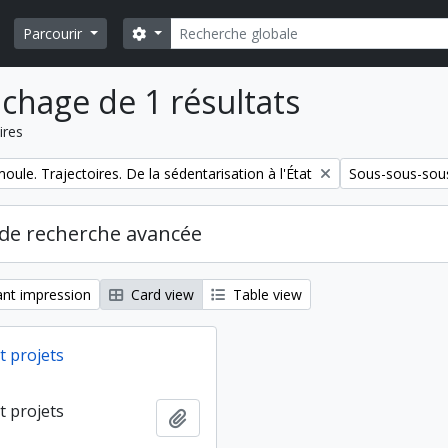
Rechercher
Search options
Parcourir
ichage de 1 résultats
ires
Remove filter:
ule. Trajectoires. De la sédentarisation à l'État
Sous-sous-sous
de recherche avancée
nt impression
Card view
Table view
t projets
t projets
Ajouter au presse-papier