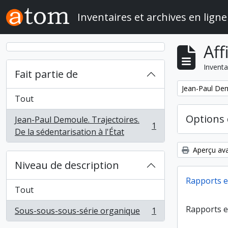
Skip to main content
Inventaires et archives en ligne
Aff
Inventa
Fait partie de
Remove filter:
Jean-Paul Demo
Tout
Options 
Jean-Paul Demoule. Trajectoires.
1
, 1 résultats
De la sédentarisation à l'État
Aperçu ava
Niveau de description
Rapports e
Tout
Rapports e
Sous-sous-sous-série organique
1
, 1 résultats