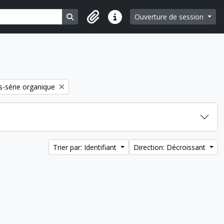
Search in browse page
Ouverture de session
Liens rapides
-série organique
Trier par: Identifiant
Direction: Décroissant