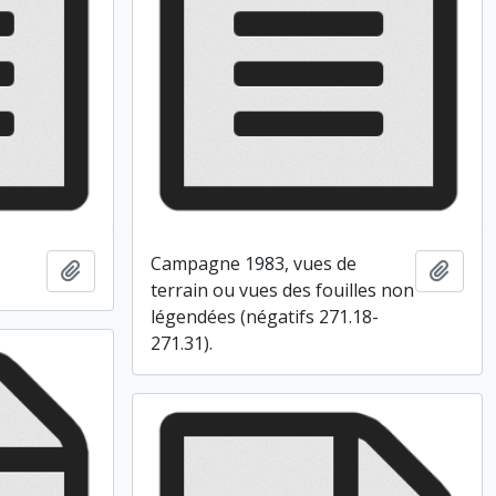
Campagne 1983, vues de
Ajouter au presse-papier
Ajout
terrain ou vues des fouilles non
légendées (négatifs 271.18-
271.31).