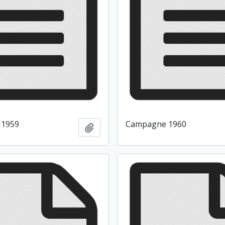
 1959
Campagne 1960
Ajouter au presse-papier