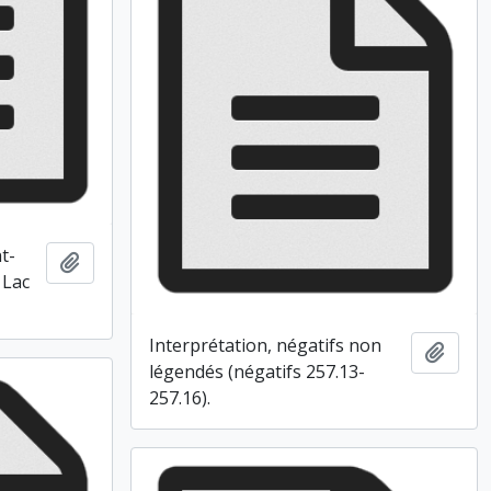
t-
Ajouter au presse-papier
 Lac
Interprétation, négatifs non
Ajout
légendés (négatifs 257.13-
257.16).