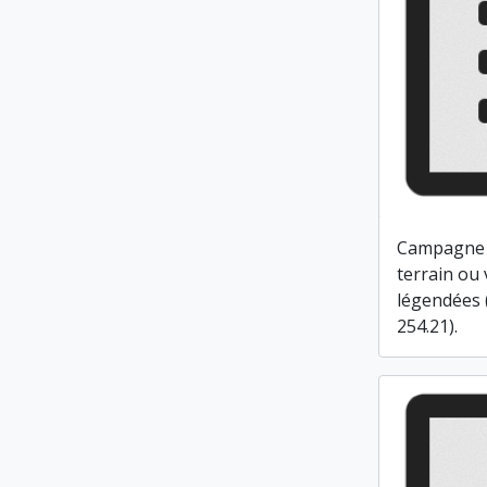
Campagne 
terrain ou 
légendées 
254.21).