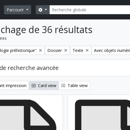
Rechercher
Search options
Parcourir
ichage de 36 résultats
ires
Remove filter:
Remove filter:
Remove filter:
logie préhistorique"
Dossier
Texte
Avec objets numér
de recherche avancée
nt impression
Card view
Table view