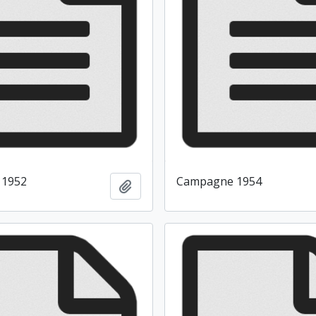
 1952
Campagne 1954
Ajouter au presse-papier