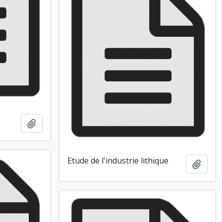
Ajouter au presse-papier
Etude de l'industrie lithique
Ajout