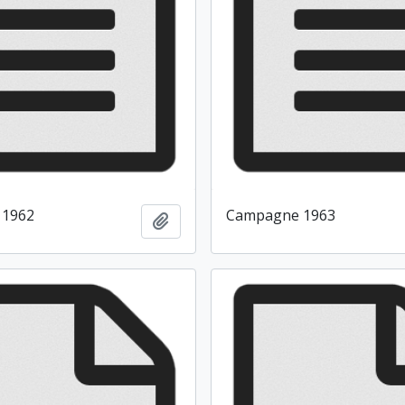
 1962
Campagne 1963
Ajouter au presse-papier