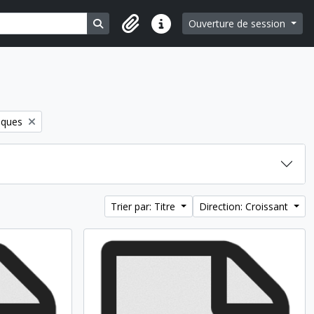
Search in browse page
Ouverture de session
Liens rapides
iques
Trier par: Titre
Direction: Croissant