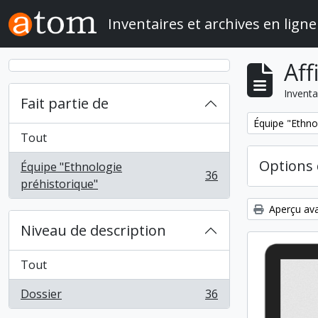
Skip to main content
Inventaires et archives en ligne
Aff
Inventa
Fait partie de
Remove filter:
Équipe "Ethno
Tout
Options 
Équipe "Ethnologie
36
, 36 résultats
préhistorique"
Aperçu ava
Niveau de description
Tout
Dossier
36
, 36 résultats