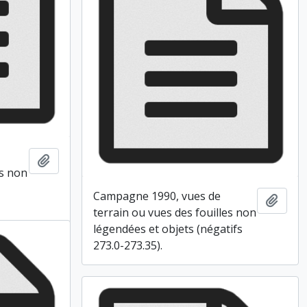
Ajouter au presse-papier
es non
Campagne 1990, vues de
Ajout
terrain ou vues des fouilles non
légendées et objets (négatifs
273.0-273.35).