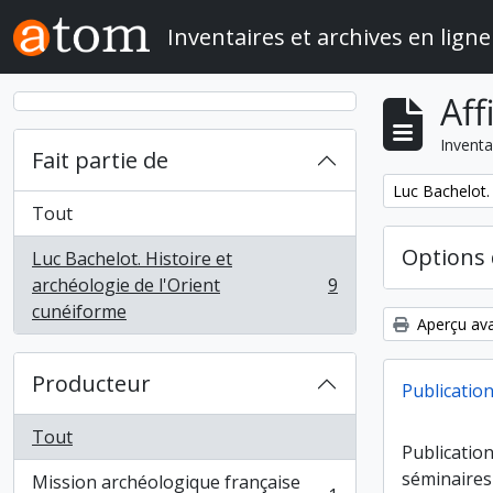
Skip to main content
Inventaires et archives en ligne
Aff
Inventa
Fait partie de
Remove filter:
Luc Bachelot. 
Tout
Options 
Luc Bachelot. Histoire et
archéologie de l'Orient
9
, 9 résultats
cunéiforme
Aperçu ava
Producteur
Publicatio
Tout
Publication
séminaires
Mission archéologique française