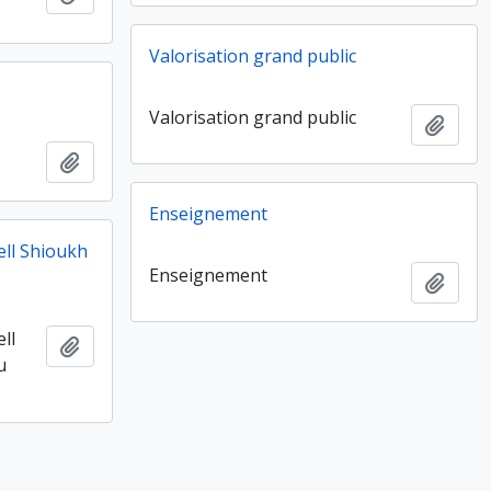
Valorisation grand public
Valorisation grand public
Ajout
Ajouter au presse-papier
Enseignement
ell Shioukh
Enseignement
Ajout
ell
Ajouter au presse-papier
u