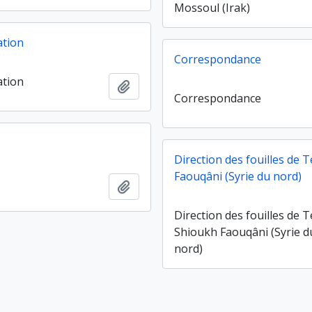
Mossoul (Irak)
tion
Correspondance
tion
Ajouter au presse-papier
Correspondance
Direction des fouilles de T
Faouqâni (Syrie du nord)
Ajouter au presse-papier
Direction des fouilles de T
Shioukh Faouqâni (Syrie d
nord)