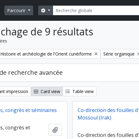
Rechercher
Search options
Parcourir
ichage de 9 résultats
ires
Remove filter:
Histoire et archéologie de l'Orient cunéiforme
Série organique
de recherche avancée
nt impression
Card view
Table view
ns, congrès et séminaires
Co-direction des fouilles d
Mossoul (Irak)
s, congrès et
Ajouter au presse-papier
Co-direction des fouilles d