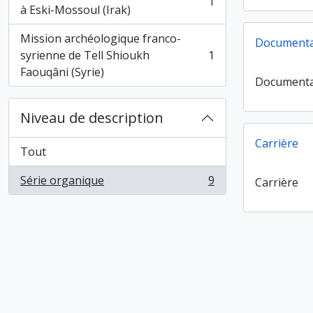
1
, 1 résultats
à Eski-Mossoul (Irak)
Mission archéologique franco-
Documenta
syrienne de Tell Shioukh
1
, 1 résultats
Faouqâni (Syrie)
Documenta
Niveau de description
Carrière
Tout
Série organique
9
Carrière
, 9 résultats