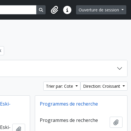
Search in browse page
Ouverture de session
Liens rapides
Trier par: Cote
Direction: Croissant
'Eski-
Programmes de recherche
Programmes de recherche
Ajout
'Eski-
Ajouter au presse-papier